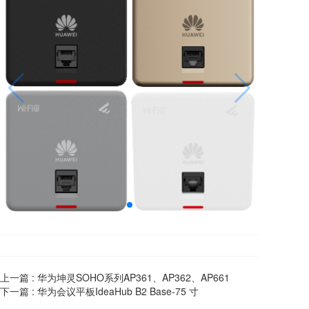
上一篇 :
华为坤灵SOHO系列AP361、AP362、AP661
下一篇 :
华为会议平板IdeaHub B2 Base-75 寸